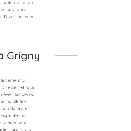
a satisfaction de
un suivi après-
 d'avoir un évier
 à Grigny
stissement qui
tion évier, et nous
n évier simple ou
e installation
tion du projet
 respecter les
es d'espace et
rticulière. Nous