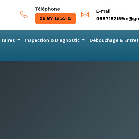
Téléphone
E-mail
09 87 13 55 15
0687182159m@gm
nitaires
Inspection & Diagnostic
Débouchage & Entret