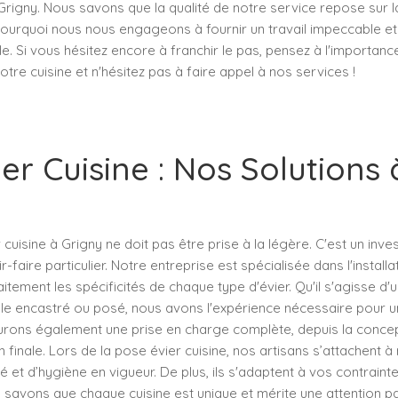
er Grigny. Nous savons que la qualité de notre service repose sur l
 pourquoi nous nous engageons à fournir un travail impeccable et 
e. Si vous hésitez encore à franchir le pas, pensez à l'importance
otre cuisine et n'hésitez pas à faire appel à nos services !
er Cuisine : Nos Solutions
 cuisine à Grigny ne doit pas être prise à la légère. C'est un inve
-faire particulier. Notre entreprise est spécialisée dans l'installa
ement les spécificités de chaque type d'évier. Qu'il s'agisse d'u
le encastré ou posé, nous avons l'expérience nécessaire pour un
urons également une prise en charge complète, depuis la concep
ion finale. Lors de la pose évier cuisine, nos artisans s’attachent à
 et d’hygiène en vigueur. De plus, ils s'adaptent à vos contraint
 savons que chaque cuisine est unique et mérite une attention pa