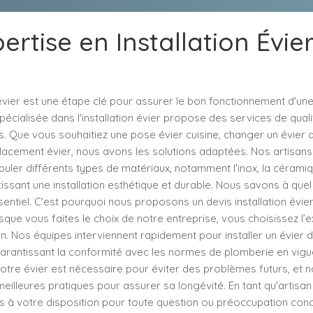
ertise en Installation Évie
n évier est une étape clé pour assurer le bon fonctionnement d'une 
pécialisée dans l'installation évier propose des services de qua
. Que vous souhaitiez une pose évier cuisine, changer un évier 
acement évier, nous avons les solutions adaptées. Nos artisans 
ler différents types de matériaux, notamment l'inox, la céramiq
ssant une installation esthétique et durable. Nous savons à quel 
entiel. C'est pourquoi nous proposons un devis installation évier c
sque vous faites le choix de notre entreprise, vous choisissez l’ex
on. Nos équipes interviennent rapidement pour installer un évier
garantissant la conformité avec les normes de plomberie en vigue
votre évier est nécessaire pour éviter des problèmes futurs, et
 meilleures pratiques pour assurer sa longévité. En tant qu'artisa
ns à votre disposition pour toute question ou préoccupation con