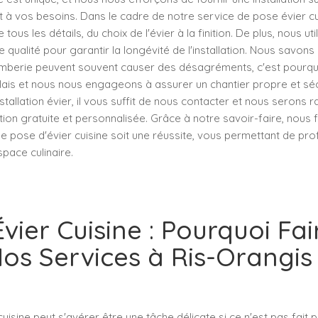
 à vos besoins. Dans le cadre de notre service de pose évier cu
ous les détails, du choix de l'évier à la finition. De plus, nous ut
 qualité pour garantir la longévité de l'installation. Nous savon
omberie peuvent souvent causer des désagréments, c'est pourq
lais et nous nous engageons à assurer un chantier propre et séc
nstallation évier, il vous suffit de nous contacter et nous serons 
tion gratuite et personnalisée. Grâce à notre savoir-faire, nous 
e pose d'évier cuisine soit une réussite, vous permettant de pro
pace culinaire.
vier Cuisine : Pourquoi Fai
os Services à Ris-Orangis
uisine peut s'avérer être une tâche délicate si ce n'est pas fait p