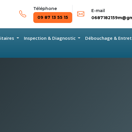
Téléphone
E-mail
09 87 13 55 15
0687182159m@gm
nitaires
Inspection & Diagnostic
Débouchage & Entret