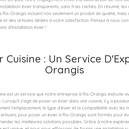
 installation évier transparents, sans frais cachés. En résumé, le
r à Ris-Orangis incluent non seulement un produit de qualité, mais
le et des artisans dédiés à votre satisfaction. Pensez à nous con
ns d'installation évier !
r Cuisine : Un Service D'Exp
Orangis
ine est un service que notre entreprise à Ris-Orangis exécute a
 Lorsqu'il s'agit de poser un évier dans une cuisine, il y a plusie
ent l'emplacement, le type d'évier et la compatibilité avec les
 artisans pour poser un évier à Ris-Orangis sont formés pour év
nder les meilleures solutions possibles. Grâce à notre expéri
 est unique, et nous nous efforçons de fournir une installation s