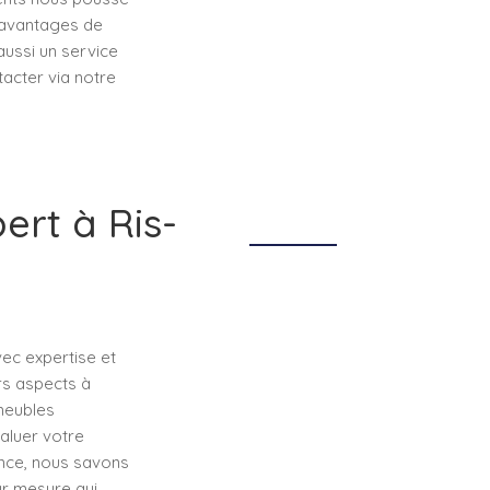
s avantages de
 aussi un service
tacter via notre
ert à Ris-
vec expertise et
urs aspects à
 meubles
aluer votre
ence, nous savons
ur mesure qui