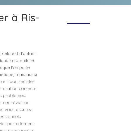
er à Ris-
t cela est d'autant
dans la fourniture
sque l'on parle
hétique, mais aussi
ar il doit résister
stallation correcte
res problèmes.
ement évier ou
ous vous assurez
fessionnels
vier parfaitement
ients nous pousse