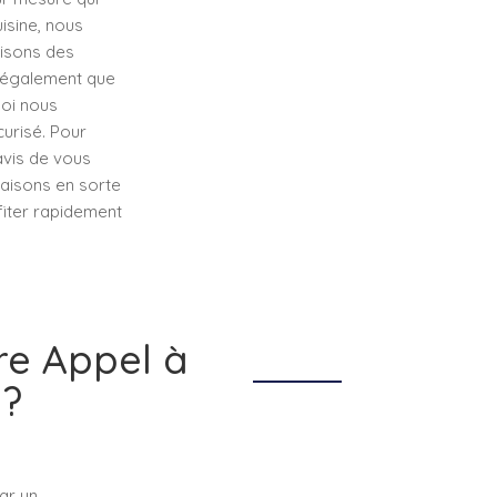
isine, nous
ilisons des
s également que
uoi nous
urisé. Pour
ravis de vous
faisons en sorte
fiter rapidement
re Appel à
 ?
ar un