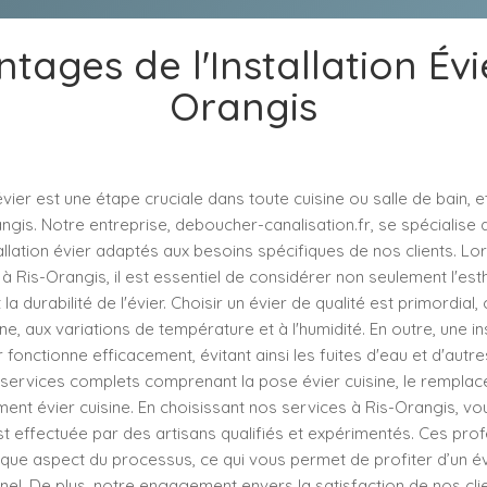
tages de l'Installation Évi
Orangis
 évier est une étape cruciale dans toute cuisine ou salle de bain, e
angis. Notre entreprise, deboucher-canalisation.fr, se spécialise 
allation évier adaptés aux besoins spécifiques de nos clients. Lor
r à Ris-Orangis, il est essentiel de considérer non seulement l'est
 la durabilité de l'évier. Choisir un évier de qualité est primordial, c
ne, aux variations de température et à l'humidité. En outre, une in
er fonctionne efficacement, évitant ainsi les fuites d'eau et d'aut
services complets comprenant la pose évier cuisine, le remplac
ent évier cuisine. En choisissant nos services à Ris-Orangis, v
 est effectuée par des artisans qualifiés et expérimentés. Ces pro
que aspect du processus, ce qui vous permet de profiter d’un é
onnel. De plus, notre engagement envers la satisfaction de nos cl