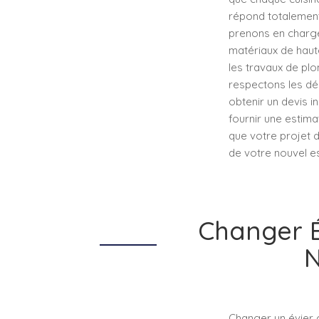
répond totalement
prenons en charge t
matériaux de haute
les travaux de pl
respectons les dé
obtenir un devis i
fournir une estima
que votre projet d
de votre nouvel es
Changer É
N
Changer un évier c