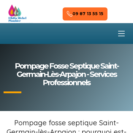
Skip to main content
09 87 13 55 15
Pompage Fosse Septique Saint-
Germain-Lès-Arpajon - Services
Professionnels
Pompage fosse septique Saint-
Germain-lès-Arpajon : pourquoi est-