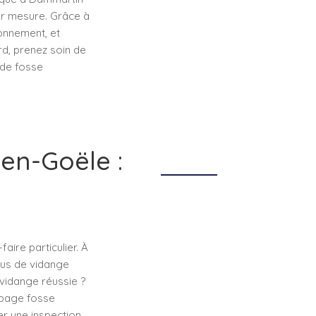
ur mesure. Grâce à
ronnement, et
rd, prenez soin de
 de fosse
en-Goële :
aire particulier. À
us de vidange
 vidange réussie ?
ompage fosse
r une inspection