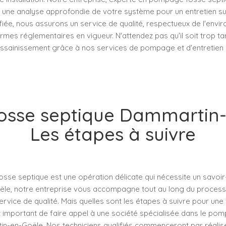
t une analyse approfondie de votre système pour un entretien s
fiée, nous assurons un service de qualité, respectueux de l'envi
es réglementaires en vigueur. N'attendez pas qu'il soit trop ta
ssainissement grâce à nos services de pompage et d'entretien
osse septique Dammartin-
Les étapes à suivre
osse septique est une opération délicate qui nécessite un savoir-f
le, notre entreprise vous accompagne tout au long du process
ervice de qualité. Mais quelles sont les étapes à suivre pour une
st important de faire appel à une société spécialisée dans le p
n-en-Goële. Nos techniciens qualifiés commenceront par réalise