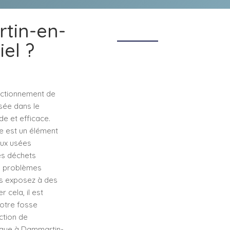
tin-en-
iel ?
nctionnement de
sée dans le
e et efficace.
ue est un élément
eaux usées
es déchets
es problèmes
us exposez à des
cela, il est
otre fosse
ction de
tique à Dammartin-