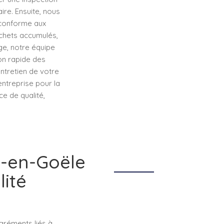
ire. Ensuite, nous
 conforme aux
échets accumulés,
ge, notre équipe
ion rapide des
ntretien de votre
entreprise pour la
e de qualité,
n-en-Goële
lité
agréments liés à