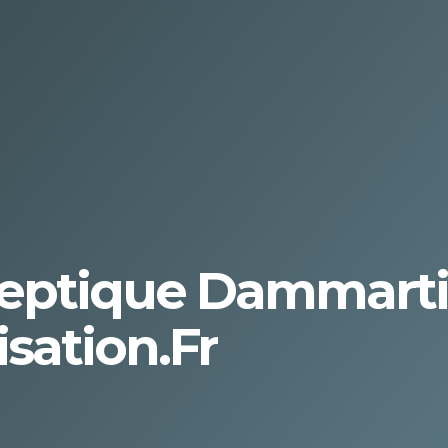
eptique Dammartin
sation.fr