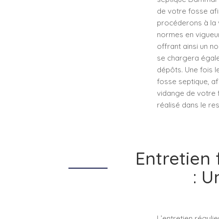
de votre fosse afi
procéderons à la 
normes en vigueur.
offrant ainsi un n
se chargera égalem
dépôts. Une fois l
fosse septique, af
vidange de votre 
réalisé dans le re
Entretien
: U
L’entretien réguli