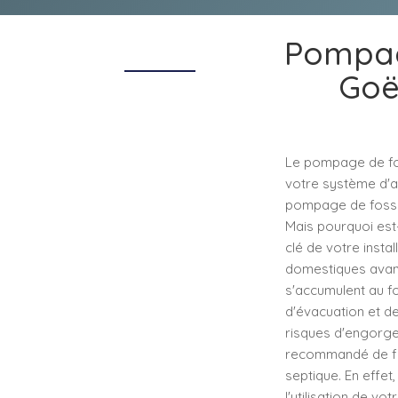
Pompag
Goël
Le pompage de fos
votre système d'a
pompage de fosse s
Mais pourquoi est-
clé de votre instal
domestiques avant 
s'accumulent au fo
d'évacuation et d
risques d'engorge
recommandé de fai
septique. En effet
l'utilisation de v