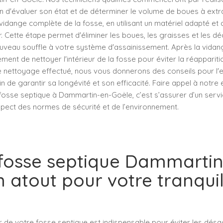
n d'évaluer son état et de déterminer le volume de boues à extra
vidange complète de la fosse, en utilisant un matériel adapté et
 Cette étape permet d'éliminer les boues, les graisses et les d
ouveau souffle à votre système d'assainissement. Après la vidan
ent de nettoyer l'intérieur de la fosse pour éviter la réapparit
e nettoyage effectué, nous vous donnerons des conseils pour l'e
in de garantir sa longévité et son efficacité. Faire appel à notre 
fosse septique à Dammartin-en-Goële, c’est s’assurer d’un servic
spect des normes de sécurité et de l’environnement.
 fosse septique Dammarti
n atout pour votre tranquil
er de votre fosse septique est indispensable pour éviter les dés