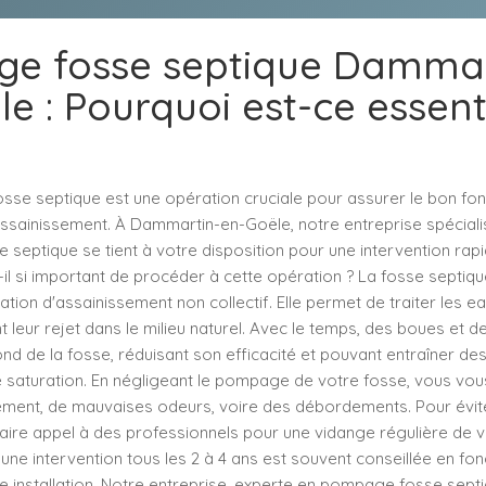
e fosse septique Dammar
e : Pourquoi est-ce essent
se septique est une opération cruciale pour assurer le bon fo
ssainissement. À Dammartin-en-Goële, notre entreprise spéciali
eptique se tient à votre disposition pour une intervention rapid
il si important de procéder à cette opération ? La fosse septiq
lation d'assainissement non collectif. Elle permet de traiter les 
leur rejet dans le milieu naturel. Avec le temps, des boues et d
nd de la fosse, réduisant son efficacité et pouvant entraîner d
e saturation. En négligeant le pompage de votre fosse, vous vo
ment, de mauvaises odeurs, voire des débordements. Pour éviter 
re appel à des professionnels pour une vidange régulière de v
, une intervention tous les 2 à 4 ans est souvent conseillée en fon
otre installation. Notre entreprise, experte en pompage fosse sep