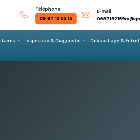
Téléphone
E-mail
09 87 13 55 15
0687182159m@gm
nitaires
Inspection & Diagnostic
Débouchage & Entret