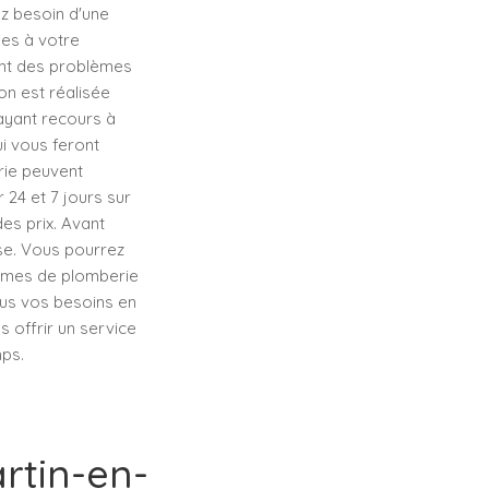
ez besoin d'une
es à votre
lant des problèmes
on est réalisée
 ayant recours à
ui vous feront
ie peuvent
 24 et 7 jours sur
es prix. Avant
ise. Vous pourrez
lèmes de plomberie
ous vos besoins en
 offrir un service
mps.
rtin-en-