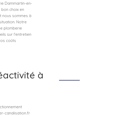
erie Dammartin-en-
le bon choix en
 et nous sommes à
ituation. Notre
 de plomberie
s sur l'entretien
 vos coûts
éactivité à
nctionnement
-canalisation.fr