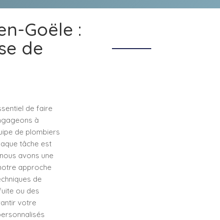
n-Goële :
ise de
sentiel de faire
engageons à
quipe de plombiers
haque tâche est
, nous avons une
à notre approche
techniques de
fuite ou des
antir votre
personnalisés