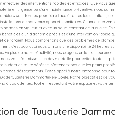
r effectuer des interventions rapides et efficaces. Que vous ay
auterie en urgence ou d'une maintenance préventive, nous somm
lombiers sont formés pour faire face à toutes les situations, al
 installations de nouveaux appareils sanitaires. Chaque interventi
s normes en vigueur et avec un souci constant de la qualité. En
 bénéficiez d’un diagnostic précis et d’une intervention rapide q
et de l’argent. Nous comprenons que des problèmes de plomber
ment, c'est pourquoi nous offrons une disponibilité 24 heures sur
s. En plus de notre réactivité, nous croyons en la transparence d
, nous vous fournissons un devis détaillé pour éviter toute surpr
tre budget en toute sérénité. N'attendez pas que les petits prob
n grands désagréments. Faites appel à notre entreprise pour t
ux de tuyauterie Dammartin-en-Goële. Notre objectif est de vous
ond à vos attentes, tout en respectant votre espace et votre te
ion de Tuyauterie Damma