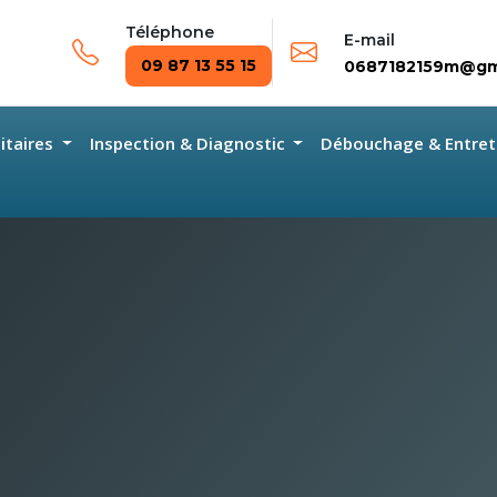
Téléphone
E-mail
09 87 13 55 15
0687182159m@gm
nitaires
Inspection & Diagnostic
Débouchage & Entret