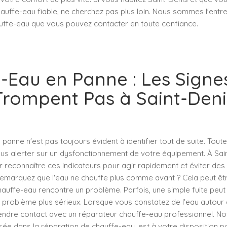
auffe-eau fiable, ne cherchez pas plus loin. Nous sommes l'entr
uffe-eau que vous pouvez contacter en toute confiance.
-Eau en Panne : Les Signe
Trompent Pas à Saint-Deni
panne n'est pas toujours évident à identifier tout de suite. Toute
s alerter sur un dysfonctionnement de votre équipement. À Saint
r reconnaître ces indicateurs pour agir rapidement et éviter des
emarquez que l'eau ne chauffe plus comme avant ? Cela peut êtr
hauffe-eau rencontre un problème. Parfois, une simple fuite peu
n problème plus sérieux. Lorsque vous constatez de l'eau autour 
prendre contact avec un réparateur chauffe-eau professionnel. No
isée dans la réparation de chauffe-eau, est à votre disposition p