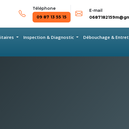
Téléphone
E-mail
09 87 13 55 15
0687182159m@gm
nitaires
Inspection & Diagnostic
Débouchage & Entret