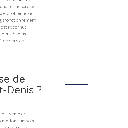
erons en mesure de
imple problème se
dysfonctionnement
e est reconnue
ageons à vous
é de service
ise de
t-Denis ?
 peut sembler
s mettons un point
st formée pour