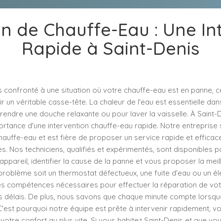
n de Chauffe-Eau : Une In
Rapide à Saint-Denis
 confronté à une situation où votre chauffe-eau est en panne, c
 un véritable casse-tête. La chaleur de l'eau est essentielle dan
rendre une douche relaxante ou pour laver la vaisselle. À Saint-
rtance d'une intervention chauffe-eau rapide. Notre entreprise 
hauffe-eau et est fière de proposer un service rapide et efficac
s. Nos techniciens, qualifiés et expérimentés, sont disponibles p
ppareil, identifier la cause de la panne et vous proposer la meill
problème soit un thermostat défectueux, une fuite d'eau ou un é
es compétences nécessaires pour effectuer la réparation de vo
fs délais. De plus, nous savons que chaque minute compte lorsqu
C'est pourquoi notre équipe est prête à intervenir rapidement, 
 votre confort au plus vite. Si vous habitez Saint-Denis et que v