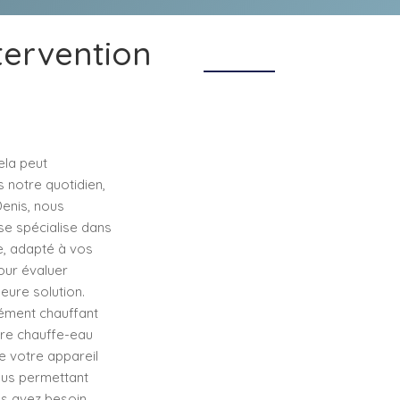
tervention
ela peut
s notre quotidien,
Denis, nous
se spécialise dans
e, adapté à vos
our évaluer
eure solution.
lément chauffant
tre chauffe-eau
e votre appareil
vous permettant
ous avez besoin