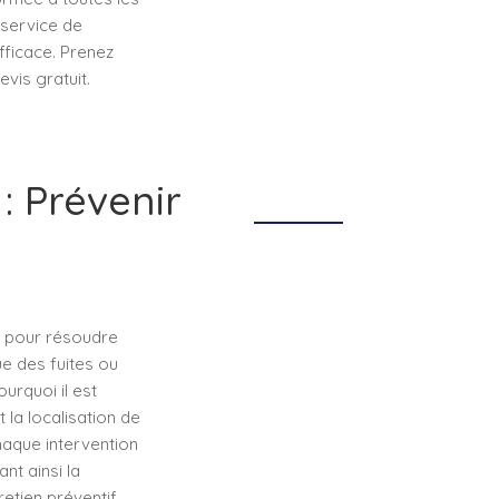
 service de
fficace. Prenez
vis gratuit.
: Prévenir
e pour résoudre
ue des fuites ou
urquoi il est
 la localisation de
haque intervention
nt ainsi la
retien préventif,