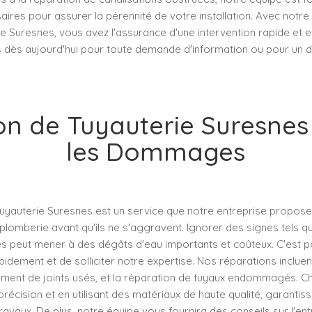
ires pour assurer la pérennité de votre installation. Avec notre
e Suresnes, vous avez l'assurance d'une intervention rapide et e
 dès aujourd'hui pour toute demande d'information ou pour un de
n de Tuyauterie Suresnes 
les Dommages
tuyauterie Suresnes est un service que notre entreprise propos
lomberie avant qu'ils ne s'aggravent. Ignorer des signes tels q
s peut mener à des dégâts d'eau importants et coûteux. C'est po
pidement et de solliciter notre expertise. Nos réparations incluent
cement de joints usés, et la réparation de tuyaux endommagés. C
récision et en utilisant des matériaux de haute qualité, garantissa
ravaux. De plus, notre équipe vous fournira des conseils sur l'ent