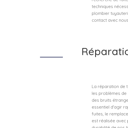
techniques nécessa
plombier tuyauteri
contact avec nous
Réparatio
La réparation de 
les problèmes de p
des bruits étrange
essentiel d'agir ra
fuites, le rempla
est réalisée avec p
durabilité de nos t