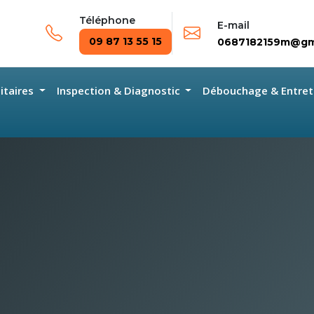
Téléphone
E-mail
09 87 13 55 15
0687182159m@gm
nitaires
Inspection & Diagnostic
Débouchage & Entret