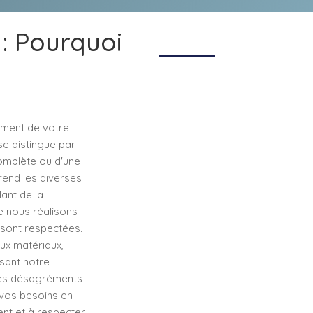
: Pourquoi
ement de votre
se distingue par
complète ou d'une
rend les diverses
lant de la
ue nous réalisons
 sont respectées.
ux matériaux,
ssant notre
 les désagréments
 vos besoins en
nt et à respecter