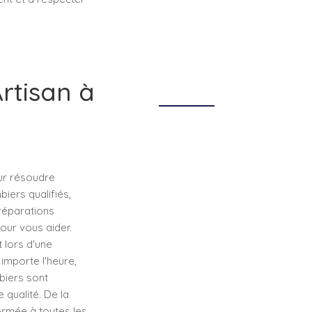
rtisan à
our résoudre
ers qualifiés,
 réparations
pour vous aider.
 lors d'une
importe l'heure,
biers sont
 qualité. De la
ormée à toutes les