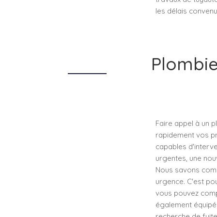
les délais convenus
Plombie
Faire appel à un p
rapidement vos pr
capables d'interve
urgentes, une nouve
Nous savons combie
urgence. C'est pou
vous pouvez comp
également équipés 
recherche de fuite