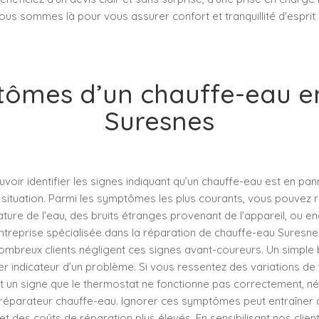
 Nous sommes là pour vous assurer confort et tranquillité d'esprit
tômes d’un chauffe-eau e
Suresnes
pouvoir identifier les signes indiquant qu’un chauffe-eau est en pa
 situation. Parmi les symptômes les plus courants, vous pouvez
ure de l'eau, des bruits étranges provenant de l'appareil, ou en
entreprise spécialisée dans la réparation de chauffe-eau Suresn
breux clients négligent ces signes avant-coureurs. Un simple br
er indicateur d’un problème. Si vous ressentez des variations d
nt un signe que le thermostat ne fonctionne pas correctement, né
un réparateur chauffe-eau. Ignorer ces symptômes peut entraîn
t des coûts de réparation plus élevés. En sensibilisant nos clien