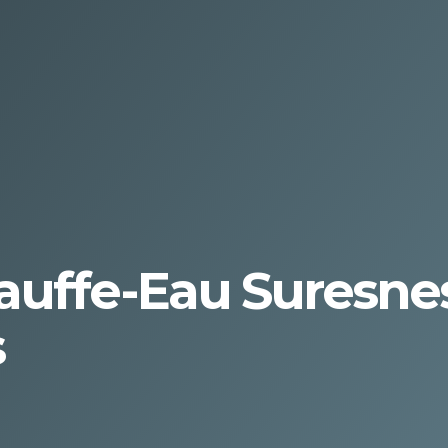
uffe-Eau Suresnes
s