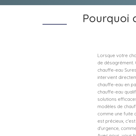
Pourquoi c
Lorsque votre cha
de désagrément. C'
chauffe-eau Suresn
intervient directe
chauffe-eau en pa
chauffe-eau quali
solutions efficac
modèles de chauff
comme une fuite d
est précieux, c'es
d'urgence, comme u
Avec nous, vous bé