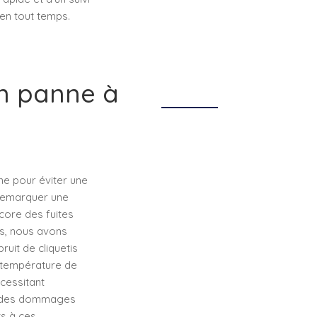
 en tout temps.
n panne à
nne pour éviter une
 remarquer une
core des fuites
es, nous avons
uit de cliquetis
e température de
cessitant
er des dommages
ts à ces