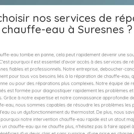
hoisir nos services de ré
chauffe-eau à Suresnes ?
uffe-eau tombe en panne, cela peut rapidement devenir une sou
est pourquoi il est essentiel d'avoir accès à des services de r
es fiables et professionnels. Notre entreprise, deboucher-canali
ment pour tous vos besoins liés à la réparation de chauffe-eau, q
nne ou pour des réparations plus complexes. Notre équipe de r
fiés est formée pour diagnostiquer rapidement les problèmes e
es. Grâce à notre expertise et notre connaissance approfondie de
e-eau, nous sommes capables de résoudre les problèmes les p
’eau ou un dysfonctionnement du thermostat. De plus, nous sav
t pourquoi notre intervention chauffe-eau rapide est un atout maj
n chauffe-eau qui ne chauffe plus, n'hésitez pas à faire appel à
néficiez d'un devis clair et sans surprise, d'une prise en charge r