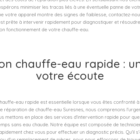
spérons minimiser les tracas liés à une éventuelle panne de votr
e votre appareil montre des signes de faiblesse, contactez-nou
est prête à intervenir rapidement pour diagnostiquer et résoudre
 bon fonctionnement de votre chauffe-eau.
ion chauffe-eau rapide : un
votre écoute
chauffe-eau rapide est essentielle lorsque vous êtes confronté 
de réparation de chauffe-eau Suresnes, nous comprenons l'urgenc
us mettons en place des services d'intervention rapide pour qu
emps sans eau chaude. Notre équipe est composée de technicie
apidement chez vous pour effectuer un diagnostic précis. Qu'il s
 ou d'un remplacement de pièces, nous nous efforçons de trouver