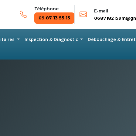
Téléphone
E-mail
09 87 13 55 15
0687182159m@gm
nitaires
Inspection & Diagnostic
Débouchage & Entret