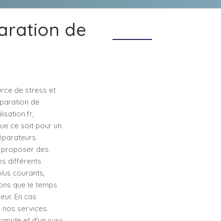
paration de
rce de stress et
éparation de
sation.fr,
ue ce soit pour un
éparateurs
t proposer des
s différents
lus courants,
ons que le temps
eur. En cas
 nos services.
apide et d'un suivi