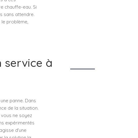
e chauffe-eau. Si
s sans attendre.
 le problème,
 service à
à une panne. Dans
e de la situation.
e vous ne soyez
ns expérimentés
'agisse d'une
 la solution la