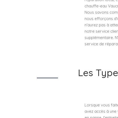
chauffe-eau Vaucre
Nous savons combi
nous efforçons d'ê
n'aurez pas à atte
notre service cli
supplémentaire. N'
service de répara
Les Type
Lorsque vous fait
avez accès à une 
en panne, l'entre