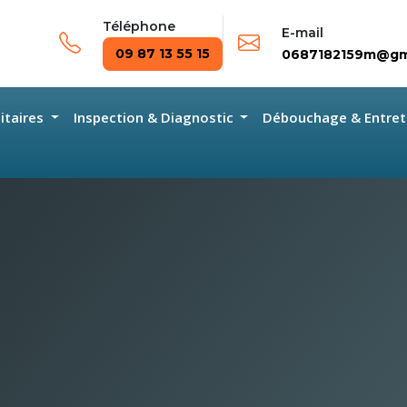
Téléphone
E-mail
09 87 13 55 15
0687182159m@gm
nitaires
Inspection & Diagnostic
Débouchage & Entret