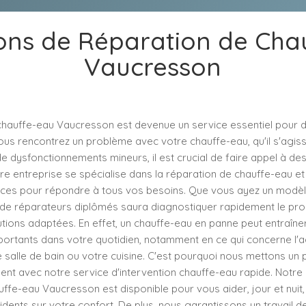
ions de Réparation de Cha
Vaucresson
chauffe-eau Vaucresson est devenue un service essentiel pour
ous rencontrez un problème avec votre chauffe-eau, qu'il s'agiss
 dysfonctionnements mineurs, il est crucial de faire appel à de
re entreprise se spécialise dans la réparation de chauffe-eau 
ces pour répondre à tous vos besoins. Que vous ayez un modèle
 de réparateurs diplômés saura diagnostiquer rapidement le pr
tions adaptées. En effet, un chauffe-eau en panne peut entraîne
rtants dans votre quotidien, notamment en ce qui concerne l'ac
salle de bain ou votre cuisine. C'est pourquoi nous mettons un 
ent avec notre service d'intervention chauffe-eau rapide. Notre
ffe-eau Vaucresson est disponible pour vous aider, jour et nuit,
idents sur votre confort. De plus, nous garantissons un travail de q