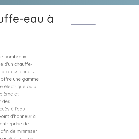
uffe-eau à
 de nombreux
e d'un chauffe-
s professionnels
et offre une gamme
 électrique ou à
oblème et
r des
cès à l'eau
point d'honneur à
 entreprise de
 afin de minimiser
ualité, utilisant