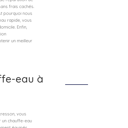
sans frais cachés.
st pourquoi nous
eau rapide, vous
micile. Enfin,
tion
tenir un meilleur
ffe-eau à
cresson, vous
r un chauffe-eau
tement équipés