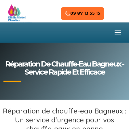
Skip to main content
09 87 13 55 15
Réparation De Chauffe-Eau Bagneux -
Service Rapide Et Efficace
Réparation de chauffe-eau Bagneux :
Un service d'urgence pour vos
chauffe-eaux en panne