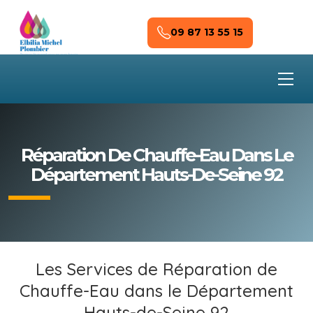
Skip to main content
09 87 13 55 15
Réparation De Chauffe-Eau Dans Le
Département Hauts-De-Seine 92
Les Services de Réparation de
Chauffe-Eau dans le Département
Hauts-de-Seine 92