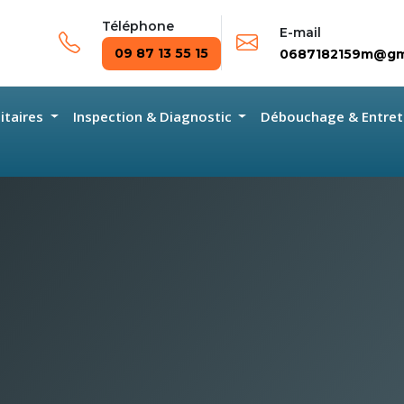
Téléphone
E-mail
09 87 13 55 15
0687182159m@gm
nitaires
Inspection & Diagnostic
Débouchage & Entret