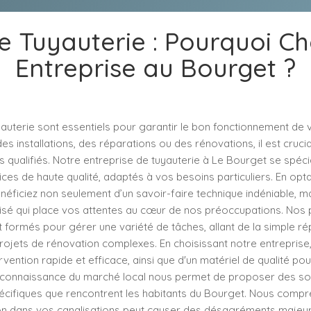
 Tuyauterie : Pourquoi Ch
Entreprise au Bourget ?
auterie sont essentiels pour garantir le bon fonctionnement de 
es installations, des réparations ou des rénovations, il est crucia
 qualifiés. Notre entreprise de tuyauterie à Le Bourget se spéci
ices de haute qualité, adaptés à vos besoins particuliers. En opt
néficiez non seulement d’un savoir-faire technique indéniable, ma
isé qui place vos attentes au cœur de nos préoccupations. Nos
 formés pour gérer une variété de tâches, allant de la simple ré
projets de rénovation complexes. En choisissant notre entreprise
vention rapide et efficace, ainsi que d'un matériel de qualité pour
re connaissance du marché local nous permet de proposer des so
cifiques que rencontrent les habitants du Bourget. Nous comp
ion dans vos canalisations peut causer des désagréments majeur