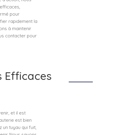
efficaces,
ormé pour
ifier rapidement la
ons à maintenir
ous contacter pour
 Efficaces
ir, et il est
auterie est bien
un tuyau qui fuit,
venir. Nous savons