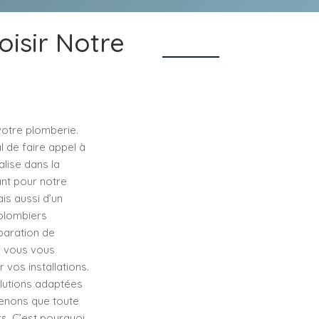
oisir Notre
votre plomberie.
l de faire appel à
alise dans la
ant pour notre
is aussi d’un
 plombiers
paration de
, vous vous
 vos installations.
lutions adaptées
renons que toute
s. C’est pourquoi