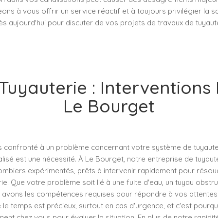
s à vous offrir un service réactif et à toujours privilégier la sat
 aujourd'hui pour discuter de vos projets de travaux de tuyaute
Tuyauterie : Interventions
Le Bourget
 confronté à un problème concernant votre système de tuyauteri
lisé est une nécessité. À Le Bourget, notre entreprise de tuyaut
lombiers expérimentés, prêts à intervenir rapidement pour résou
e. Que votre problème soit lié à une fuite d'eau, un tuyau obstr
ous avons les compétences requises pour répondre à vos attentes
 le temps est précieux, surtout en cas d'urgence, et c'est pourq
nt chez vous pour évaluer la situation. En plus de notre rapidité