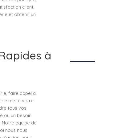
isfaction client.
rie et obtenir un
 Rapides à
e, faire appel à
erie met à votre
dre tous vos
ué ou un besoin
. Notre équipe de
uoi nous nous
 d'action, nous