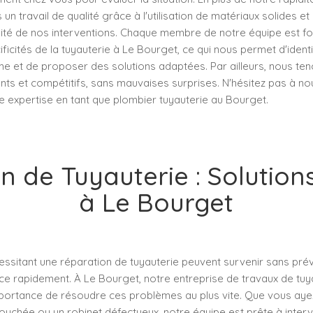
n travail de qualité grâce à l'utilisation de matériaux solides et 
ilité de nos interventions. Chaque membre de notre équipe est f
ificités de la tuyauterie à Le Bourget, ce qui nous permet d'ident
e et de proposer des solutions adaptées. Par ailleurs, nous ten
nts et compétitifs, sans mauvaises surprises. N'hésitez pas à n
e expertise en tant que plombier tuyauterie au Bourget.
n de Tuyauterie : Solutions
à Le Bourget
essitant une réparation de tuyauterie peuvent survenir sans préven
face rapidement. À Le Bourget, notre entreprise de travaux de tuy
portance de résoudre ces problèmes au plus vite. Que vous ayez 
ouchée ou un robinet défectueux, notre équipe est prête à inter