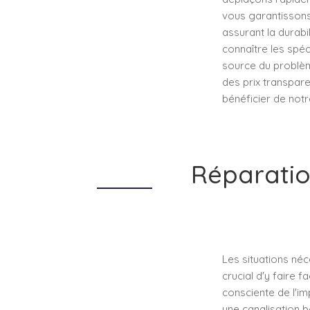
vous garantissons u
assurant la durab
connaître les spéc
source du problèm
des prix transpare
bénéficier de notr
Réparatio
Les situations néc
crucial d'y faire 
consciente de l'im
une canalisation b