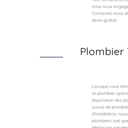
nous nous engageon
Contactez-nous dès
devis gratuit.
Plombier 
Lorsque vous êtes
un plombier spécia
disposition des p
soucis de plomberi
d'installation, n
plombiers sait que
déplaçons rapideme