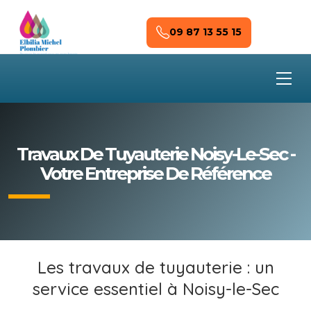
Skip to main content
09 87 13 55 15
Travaux De Tuyauterie Noisy-Le-Sec -
Votre Entreprise De Référence
Les travaux de tuyauterie : un
service essentiel à Noisy-le-Sec