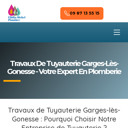
Skip to main content
09 87 13 55 15
Travaux De Tuyauterie Garges-Lès-
Gonesse - Votre Expert En Plomberie
Travaux de Tuyauterie Garges-lès-
Gonesse : Pourquoi Choisir Notre
Entreprise de Tuyauterie ?