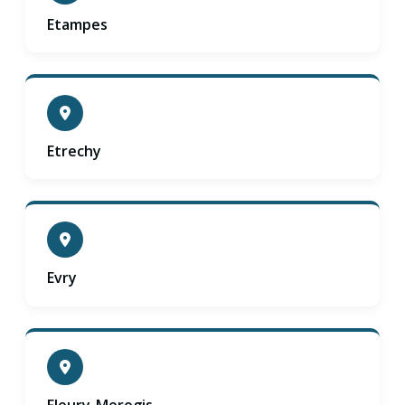
Etampes
Etrechy
Evry
Fleury-Merogis