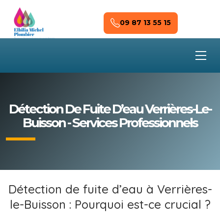
Skip to main content
09 87 13 55 15
Détection De Fuite D’eau Verrières-Le-
Buisson - Services Professionnels
Détection de fuite d’eau à Verrières-
le-Buisson : Pourquoi est-ce crucial ?