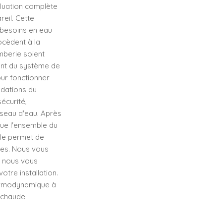
aluation complète
eil. Cette
s besoins en eau
rocèdent à la
omberie soient
ent du système de
our fonctionner
ndations du
écurité,
seau d'eau. Après
que l'ensemble du
lle permet de
es. Nous vous
, nous vous
otre installation.
hermodynamique à
u chaude