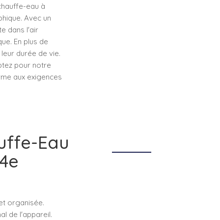
 chauffe-eau à
phique. Avec un
 dans l'air
ue. En plus de
leur durée de vie.
Optez pour notre
orme aux exigences
uffe-Eau
4e
t organisée.
 de l'appareil.