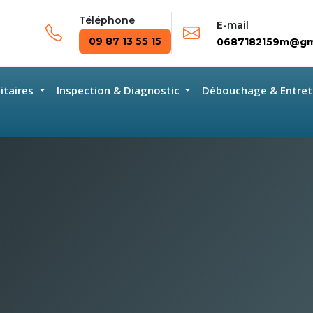
Téléphone
E-mail
09 87 13 55 15
0687182159m@gm
nitaires
Inspection & Diagnostic
Débouchage & Entret