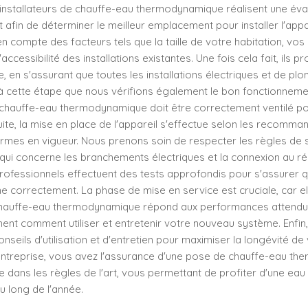
 installateurs de chauffe-eau thermodynamique réalisent une év
afin de déterminer le meilleur emplacement pour installer l'appar
n compte des facteurs tels que la taille de votre habitation, vo
'accessibilité des installations existantes. Une fois cela fait, ils p
e, en s'assurant que toutes les installations électriques et de pl
à cette étape que nous vérifions également le bon fonctionnem
un chauffe-eau thermodynamique doit être correctement ventilé p
ite, la mise en place de l'appareil s'effectue selon les recomma
ormes en vigueur. Nous prenons soin de respecter les règles de s
ui concerne les branchements électriques et la connexion au ré
s professionnels effectuent des tests approfondis pour s'assurer 
e correctement. La phase de mise en service est cruciale, car e
 chauffe-eau thermodynamique répond aux performances attendu
ent comment utiliser et entretenir votre nouveau système. Enfin
seils d'utilisation et d'entretien pour maximiser la longévité de v
 entreprise, vous avez l'assurance d'une pose de chauffe-eau t
e dans les règles de l'art, vous permettant de profiter d'une ea
u long de l'année.