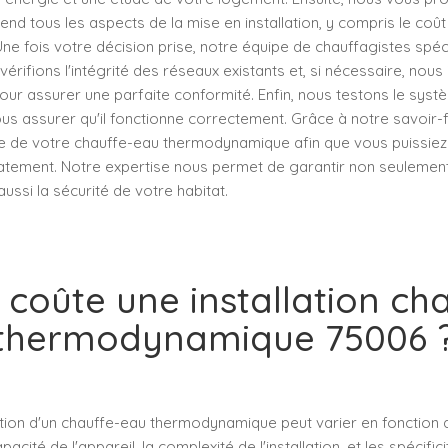
end tous les aspects de la mise en installation, y compris le coût 
ne fois votre décision prise, notre équipe de chauffagistes spé
s vérifions l'intégrité des réseaux existants et, si nécessaire, nou
our assurer une parfaite conformité. Enfin, nous testons le sys
ous assurer qu'il fonctionne correctement. Grâce à notre savoir-f
e de votre chauffe-eau thermodynamique afin que vous puissiez 
tement. Notre expertise nous permet de garantir non seulement 
 aussi la sécurité de votre habitat.
coûte une installation ch
thermodynamique 75006 
llation d'un chauffe-eau thermodynamique peut varier en fonction 
apacité de l'appareil, la complexité de l'installation, et les spécifi