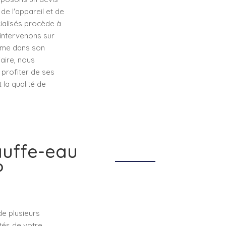
de l'appareil et de
cialisés procède à
s intervenons sur
tème dans son
aire, nous
profiter de ses
la qualité de
auffe-eau
?
de plusieurs
cités de votre