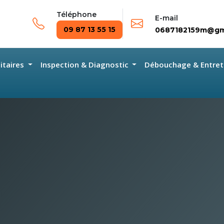
Téléphone
E-mail
09 87 13 55 15
0687182159m@gm
nitaires
Inspection & Diagnostic
Débouchage & Entret