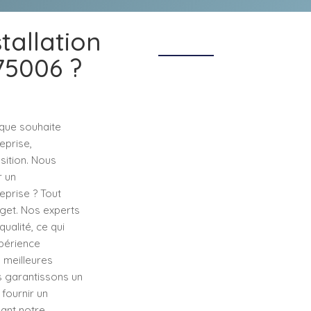
tallation
75006 ?
nque souhaite
eprise,
sition. Nous
r un
eprise ? Tout
get. Nos experts
alité, ce qui
xpérience
s meilleures
s garantissons un
fournir un
sant notre