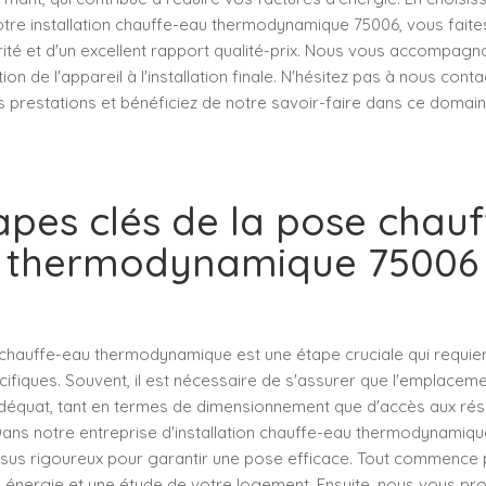
tre installation chauffe-eau thermodynamique 75006, vous faites
urité et d'un excellent rapport qualité-prix. Nous vous accompag
tion de l'appareil à l'installation finale. N'hésitez pas à nous cont
s prestations et bénéficiez de notre savoir-faire dans ce domain
apes clés de la pose chau
thermodynamique 75006
chauffe-eau thermodynamique est une étape cruciale qui requie
fiques. Souvent, il est nécessaire de s'assurer que l'emplacemen
déquat, tant en termes de dimensionnement que d'accès aux rés
Dans notre entreprise d'installation chauffe-eau thermodynamiq
sus rigoureux pour garantir une pose efficace. Tout commence 
 énergie et une étude de votre logement. Ensuite, nous vous pr