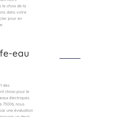
 le choix de la
nons dans votre
acter pour en
e.
ffe-eau
rt des
t choisi pour le
eaux électriques
ue 75006, nous
par une évaluation
oposons un devis