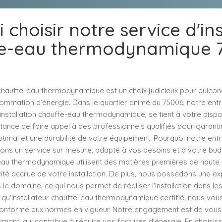
 choisir notre service d'ins
e-eau thermodynamique 
n chauffe-eau thermodynamique est un choix judicieux pour quico
ommation d'énergie. Dans le quartier animé du 75006, notre entr
'installation chauffe-eau thermodynamique, se tient à votre dispo
tance de faire appel à des professionnels qualifiés pour garanti
imal et une durabilité de votre équipement. Pourquoi notre entr
rons un service sur mesure, adapté à vos besoins et à votre bud
au thermodynamique utilisent des matières premières de haute qu
ité accrue de votre installation. De plus, nous possédons une e
le domaine, ce qui nous permet de réaliser l'installation dans le
t qu'installateur chauffe-eau thermodynamique certifié, nous vou
 conforme aux normes en vigueur. Notre engagement est de vous 
ant, qui contribue à réduire vos factures d'énergie. En choisis