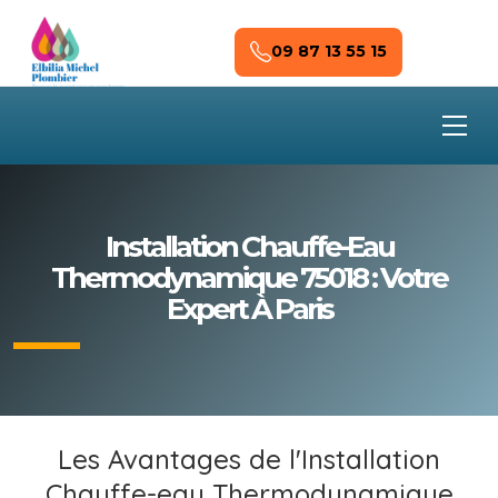
Skip to main content
09 87 13 55 15
Installation Chauffe-Eau
Thermodynamique 75018 : Votre
Expert À Paris
Les Avantages de l'Installation
Chauffe-eau Thermodynamique