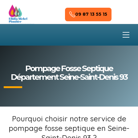
Skip to main content
09 87 13 55 15
Pompage Fosse Septique
Département Seine-Saint-Denis 93
Pourquoi choisir notre service de
pompage fosse septique en Seine-
Saint-Denis 93 ?