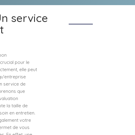
n service
t
bon
crucial pour le
ctement, elle peut
u'entreprise
n service de
mprenons que
valuation
 la taille de
soin en entretien.
également votre
permet de vous
s. En effet, une