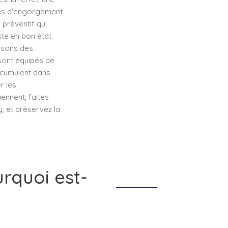
mes d'engorgement
 préventif qui
ste en bon état.
isons des
ont équipés de
ccumulent dans
r les
ennent, faites
, et préservez la
rquoi est-