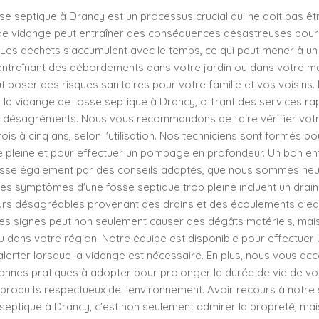
e septique à Drancy est un processus crucial qui ne doit pas êtr
de vidange peut entraîner des conséquences désastreuses pou
 Les déchets s'accumulent avec le temps, ce qui peut mener à 
 entraînant des débordements dans votre jardin ou dans votre ma
ut poser des risques sanitaires pour votre famille et vos voisins.
 la vidange de fosse septique à Drancy, offrant des services ra
s désagréments. Nous vous recommandons de faire vérifier vot
rois à cinq ans, selon l'utilisation. Nos techniciens sont formés pou
e pleine et pour effectuer un pompage en profondeur. Un bon ent
asse également par des conseils adaptés, que nous sommes heu
Les symptômes d'une fosse septique trop pleine incluent un drai
eurs désagréables provenant des drains et des écoulements d'ea
ces signes peut non seulement causer des dégâts matériels, mai
eau dans votre région. Notre équipe est disponible pour effectuer
 alerter lorsque la vidange est nécessaire. En plus, nous vous 
nnes pratiques à adopter pour prolonger la durée de vie de votr
de produits respectueux de l'environnement. Avoir recours à notre
septique à Drancy, c'est non seulement admirer la propreté, mais