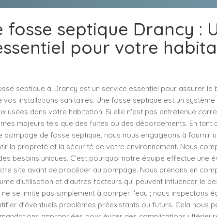
fosse septique Drancy : U
essentiel pour votre habita
se septique à Drancy est un service essentiel pour assurer le 
vos installations sanitaires. Une fosse septique est un système 
x usées dans votre habitation. Si elle n'est pas entretenue corre
mes majeurs tels que des fuites ou des débordements. En tant q
le pompage de fosse septique, nous nous engageons à fournir u
ntir la propreté et la sécurité de votre environnement. Nous co
es besoins uniques. C'est pourquoi notre équipe effectue une é
tre site avant de procéder au pompage. Nous prenons en compte
ume d'utilisation et d'autres facteurs qui peuvent influencer le be
n ne se limite pas simplement à pomper l'eau ; nous inspectons 
tifier d'éventuels problèmes préexistants ou futurs. Cela nous 
mandations appropriées pour éviter des complications ultérieure