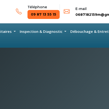
Téléphone
E-mail
09 87 13 55 15
0687182159m@gm
nitaires
Inspection & Diagnostic
Débouchage & Entret