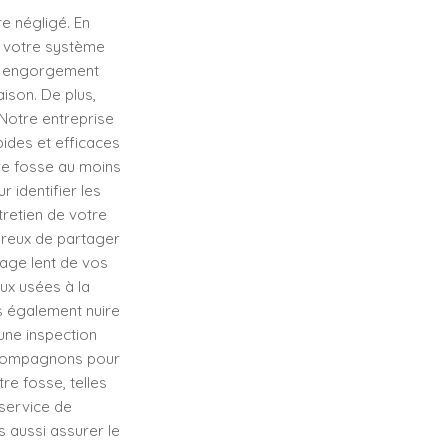
e négligé. En
r votre système
un engorgement
ison. De plus,
 Notre entreprise
pides et efficaces
re fosse au moins
r identifier les
retien de votre
reux de partager
nage lent de vos
ux usées à la
s également nuire
 une inspection
accompagnons pour
e fosse, telles
 service de
 aussi assurer le