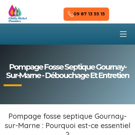
Skip to main content
09 87 13 55 15
Pompage Fosse Septique Gournay-
Sur-Marne - Débouchage Et Entretien
Pompage fosse septique Gournay-
sur-Marne : Pourquoi est-ce essentiel
?