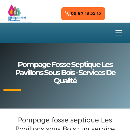
Skip to main content
09 87 13 55 15
Pompage Fosse Septique Les
Pavillons Sous Bois - Services De
Qualité
Pompage fosse septique Les
Pavillons sous Bois : un service