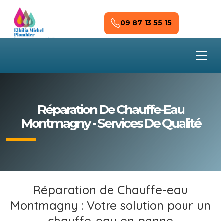
Skip to main content
09 87 13 55 15
Réparation De Chauffe-Eau
Montmagny - Services De Qualité
Réparation de Chauffe-eau
Montmagny : Votre solution pour un
chauffe-eau en panne