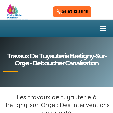
Skip to main content
09 87 13 55 15
Travaux De Tuyauterie Bretigny-Sur-
Orge - Deboucher Canalisation
Les travaux de tuyauterie à
Bretigny-sur-Orge : Des interventions
de qualité