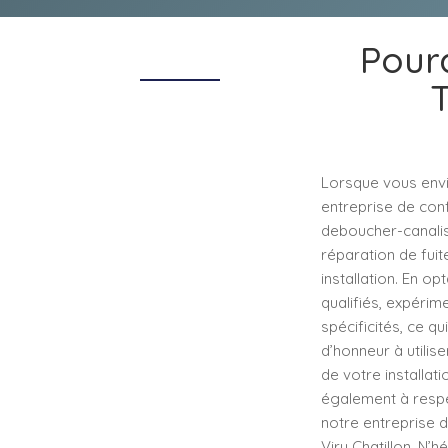
Pourq
T
Lorsque vous envis
entreprise de con
deboucher-canalisa
réparation de fuit
installation. En o
qualifiés, expérim
spécificités, ce q
d’honneur à utilis
de votre installat
également à respec
notre entreprise d
Viry Chatillon. N’