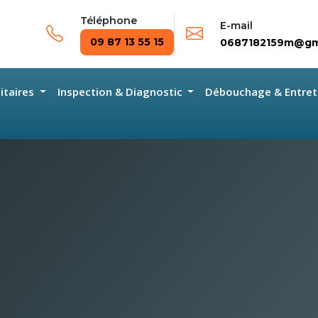
Téléphone
E-mail
09 87 13 55 15
0687182159m@gm
nitaires
Inspection & Diagnostic
Débouchage & Entret