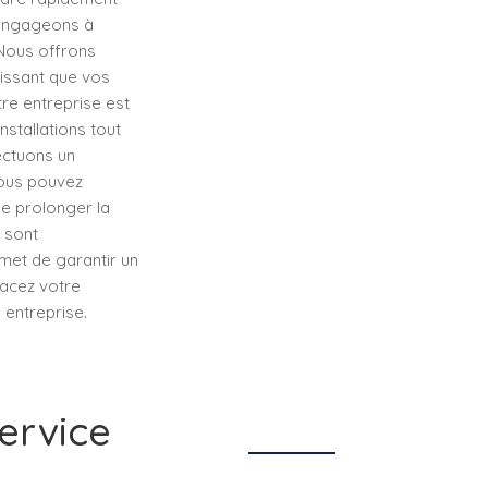
 engageons à
 Nous offrons
issant que vos
tre entreprise est
stallations tout
ectuons un
Vous pouvez
e prolonger la
s sont
rmet de garantir un
placez votre
 entreprise.
ervice