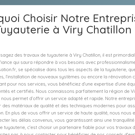
uoi Choisir Notre Entrepr
uyauterie à Viry Chatillon
agez des travaux de tuyauterie à Viry Chatillon, il est primordial
fiance qui saura répondre à vos besoins avec professionnalisme
tion.fr, se spécialise dans tous les aspects de la tuyauterie, que
es, l’installation de nouveaux systèmes ou encore la rénovation
ptant pour nos services, vous bénéficiez d’une expertise d’une éq
entés et certifiés. Nous connaissons parfaitement la région de Vir
ui nous permet d’offrir un service adapté et rapide. Notre entrepr
er des matériaux de qualité et des techniques modernes pour assu
ion. En plus de vous offrir un service de haute qualité, nous nou
ter les délais convenus, vous garantissant ainsi une tranquillité 
e tuyauterie, c'est choisir un partenaire fiable pour vos travaux 
hésitez pas à nous contacter pour bénéficier de nos conseils d'exp