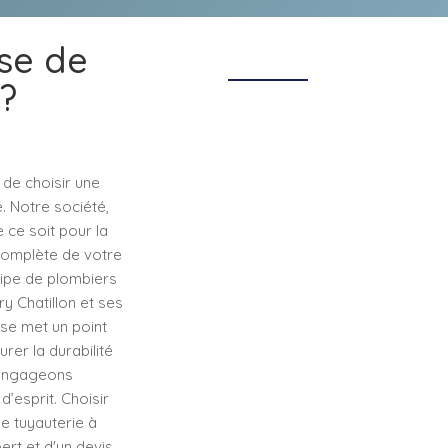
ise de
 ?
 de choisir une
. Notre société,
 ce soit pour la
 complète de votre
uipe de plombiers
y Chatillon et ses
ise met un point
rer la durabilité
s engageons
d’esprit. Choisir
de tuyauterie à
ert et d'un devis