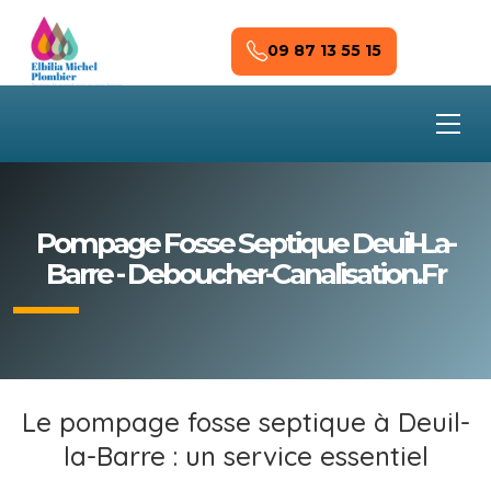
Skip to main content
09 87 13 55 15
Pompage Fosse Septique Deuil-La-
Barre - Deboucher-Canalisation.fr
Le pompage fosse septique à Deuil-
la-Barre : un service essentiel