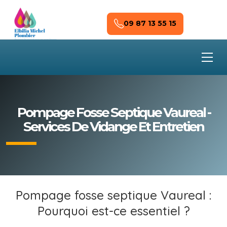
Skip to main content
09 87 13 55 15
Pompage Fosse Septique Vaureal -
Services De Vidange Et Entretien
Pompage fosse septique Vaureal :
Pourquoi est-ce essentiel ?