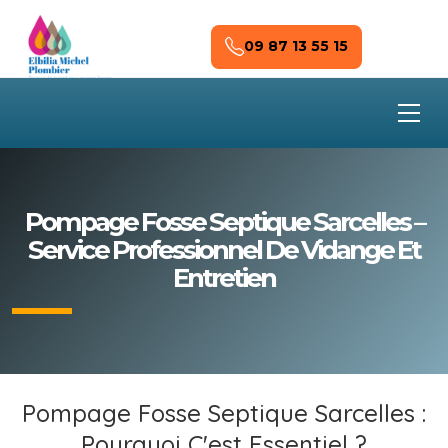
Skip to main content
09 87 13 55 15
Pompage Fosse Septique Sarcelles –
Service Professionnel De Vidange Et
Entretien
Pompage Fosse Septique Sarcelles :
Pourquoi C'est Essentiel ?