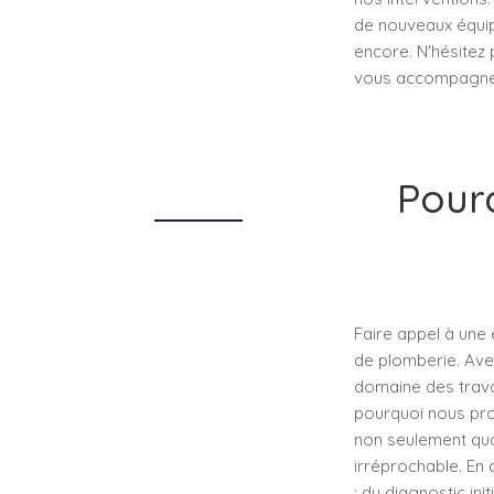
de nouveaux équip
encore. N'hésitez 
vous accompagner
Pourq
Faire appel à une 
de plomberie. Ave
domaine des travau
pourquoi nous pro
non seulement qual
irréprochable. En 
: du diagnostic ini