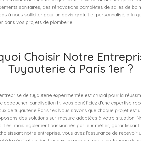
ements sanitaires, des rénovations complètes de salles de bains
pas à nous solliciter pour un devis gratuit et personnalisé, afin 
 dans vos projets de plomberie.
uoi Choisir Notre Entrepr
Tuyauterie à Paris 1er ?
entreprise de tuyauterie expérimentée est crucial pour la réussi
c deboucher-canalisation.fr, vous bénéficiez d'une expertise re
x de tuyauterie Paris 1er. Nous savons que chaque projet est un
posons des solutions sur-mesure adaptées à votre situation. N
ifiés, mais également passionnés par leur métier, garantissant a
choisissant notre entreprise, vous avez l'assurance de recevoir 
tial à la réalisation des travaux, en passant par le nettoyage de v