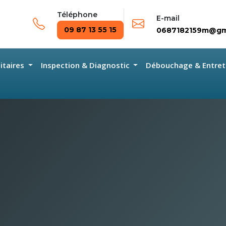
Téléphone
E-mail
09 87 13 55 15
0687182159m@gm
nitaires
Inspection & Diagnostic
Débouchage & Entret