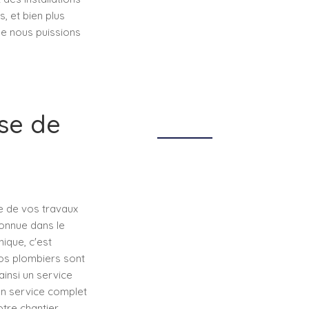
, et bien plus
que nous puissions
ise de
te de vos travaux
connue dans le
ique, c'est
os plombiers sont
insi un service
un service complet
otre chantier