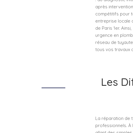
après interventio
compétitifs pour t
entreprise locale
de Paris 1er. Ain
urgence en plombe
réseau de tuyauter
tous vos travaux d
Les Di
La réparation de tu
professionnels. À 
allant des simple