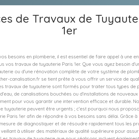
ces de Travaux de Tuyauter
1er
os besoins en plomberie, il est essentiel de faire appel à une en
us vos travaux de tuyauterie Paris 1er. Que vous ayez besoin d'u
auterie ou d'une rénovation complète de votre système de plomb
er-canalisation.fr se tient prête à vous offrir un service de qua
es travaux de tuyauterie sont formés pour traiter tous types de p
 d'eau, de canalisations bouchées ou d'installations de nouveaux 
ment pour vous garantir une intervention efficace et durable. N
de tuyauterie peuvent être urgents ; c'est pourquoi nous propos
e Paris 1er afin de répondre à vos besoins sans délai. Grâce à 
esure de diagnostiquer et de résoudre rapidement tous les p
 veillant à utiliser des matériaux de qualité supérieure pour assu
 Les travaux de tuyauterie que nous réalisons incluent également 