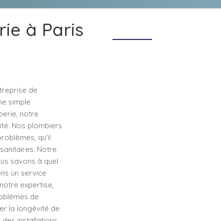
ie à Paris
treprise de
ne simple
erie, notre
lité. Nos plombiers
roblèmes, qu'il
sanitaires. Notre
ous savons à quel
ons un service
notre expertise,
roblèmes de
rer la longévité de
des installations