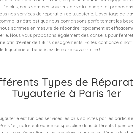
n. De plus, nous sommes soucieux de votre budget et proposons
ous nos services de réparation de tuyauterie. L'avantage de trav
 comme la nôtre est que nous connaissons parfaitement les beso
si, nous sommes en mesure de répondre rapidement et efficaceme
rie. Nous vous proposons également des conseils pour l'entret
ie afin d'éviter de futurs désagréments. Faites confiance à not
e tuyauterie et bénéficiez de notre savoir-faire !
fférents Types de Répara
Tuyauterie à Paris 1er
yauterie est l'un des services les plus sollicités par les particulie
Paris 1er, notre entreprise se spécialise dans différents types de
s fuites aux réparations plus complexes sur des systèmes de ch