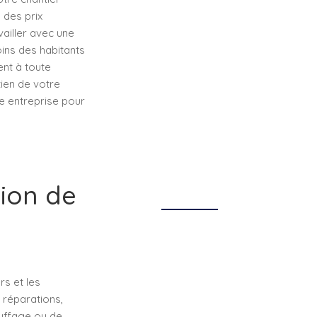
 des prix
ailler avec une
ins des habitants
nt à toute
ien de votre
re entreprise pour
tion de
rs et les
 réparations,
auffage ou de