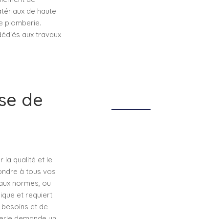
atériaux de haute
e plomberie.
dédiés aux travaux
ise de
la qualité et le
ondre à tous vos
 aux normes, ou
que et requiert
 besoins et de
terie demande un