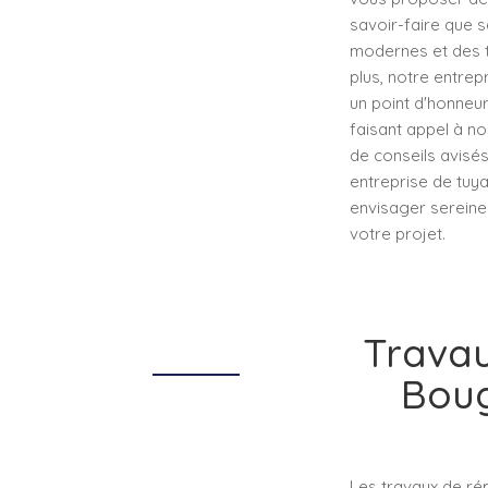
savoir-faire que s
modernes et des t
plus, notre entrep
un point d'honneur
faisant appel à no
de conseils avisés
entreprise de tuy
envisager sereine
votre projet.
Travau
Boug
Les travaux de rép