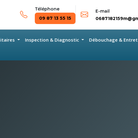
Téléphone
E-mail
09 87 13 55 15
0687182159m@gm
nitaires
Inspection & Diagnostic
Débouchage & Entret