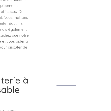
équipements
efficaces. De
ent. Nous mettons
nte réactif. En
, mais également
, sachez que notre
 et vous aider à
pour discuter de
terie à
sable
tir le bon