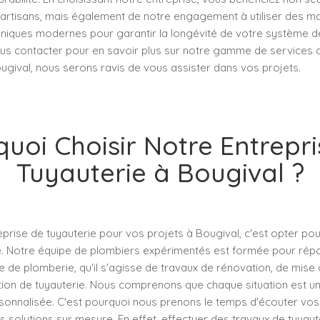
s artisans, mais également de notre engagement à utiliser des m
chniques modernes pour garantir la longévité de votre système d
ous contacter pour en savoir plus sur notre gamme de services 
ugival, nous serons ravis de vous assister dans vos projets.
uoi Choisir Notre Entrepr
Tuyauterie à Bougival ?
eprise de tuyauterie pour vos projets à Bougival, c'est opter pour 
. Notre équipe de plombiers expérimentés est formée pour rép
 de plomberie, qu'il s'agisse de travaux de rénovation, de mise
ion de tuyauterie. Nous comprenons que chaque situation est uni
onnalisée. C'est pourquoi nous prenons le temps d'écouter vos
 solutions sur mesure. En effet, effectuer des travaux de tuyau