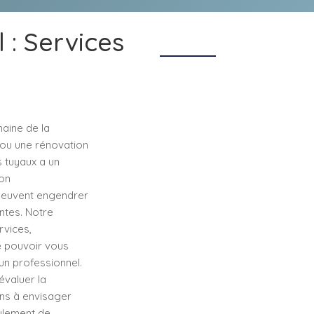
 : Services
aine de la
e ou une rénovation
s tuyaux a un
bon
e peuvent engendrer
ntes. Notre
rvices,
e pouvoir vous
un professionnel.
évaluer la
ions à envisager
eulement de