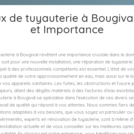
x de tuyauterie à Bougival
et Importance
yauterie à Bougival revêtent une importance cruciale dans le dom
soit pour une nouvelle installation, une réparation de tuyauteri
pel à des professionnels compétents est essentiel. L'état de vo
la qualité de votre approvisionnement en eau, mais aussi sur le 
vos appareils sanitaires. Les fuites, les obstructions et l'usur
eurs, allant des dégâts matériels à des factures d'eau exorbita
uterie à Bougival se spécialise dans l'exécution de ces divers se
ravail de qualité qui répond à vos attentes. Nous sommes fiers d
tions adaptées à vos besoins, que vous soyez un particulier ou 
érimentés, experts en rénovation de tuyauterie, sont à même d'
 installation actuelle et de vous conseiller sur les meilleures opt
rabilité. En choisissant notre entreprise, vous bénéficiez non s