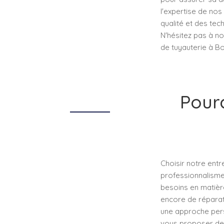
l'expertise de no
qualité et des te
N'hésitez pas à n
de tuyauterie à Bo
Pourq
Choisir notre entr
professionnalisme
besoins en matière
encore de réparat
une approche pers
vous proposer des