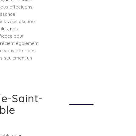
nous effectuons.
issance
vous vous assurez
plus, nos
fficace pour
précient également
e vous offrir des
as seulement un
le-Saint-
ble
nsable pour