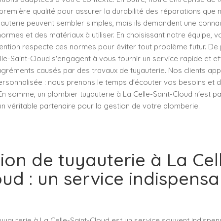
remière qualité pour assurer la durabilité des réparations que 
yauterie peuvent sembler simples, mais ils demandent une conna
rmes et des matériaux à utiliser. En choisissant notre équipe, 
ention respecte ces normes pour éviter tout problème futur. De 
le-Saint-Cloud s'engagent à vous fournir un service rapide et e
agréments causés par des travaux de tuyauterie. Nos clients ap
rsonnalisée : nous prenons le temps d'écouter vos besoins et d
 En somme, un plombier tuyauterie à La Celle-Saint-Cloud n'est p
un véritable partenaire pour la gestion de votre plomberie.
on de tuyauterie à La Cel
oud : un service indispensa
uyauterie à La Celle-Saint-Cloud est un service souvent indispe