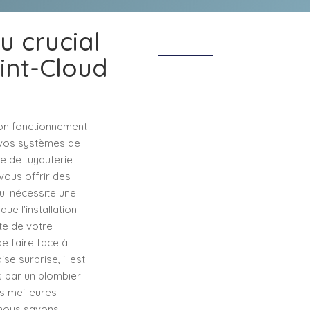
u crucial
aint-Cloud
bon fonctionnement
e vos systèmes de
se de tuyauterie
vous offrir des
ui nécessite une
ue l'installation
te de votre
e faire face à
e surprise, il est
s par un plombier
es meilleures
, nous savons