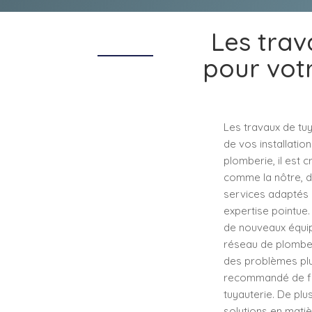
Les trav
pour votr
Les travaux de tuy
de vos installatio
plomberie, il est 
comme la nôtre, de
services adaptés à
expertise pointue. 
de nouveaux équip
réseau de plomber
des problèmes plus
recommandé de fai
tuyauterie. De plu
solutions en matiè