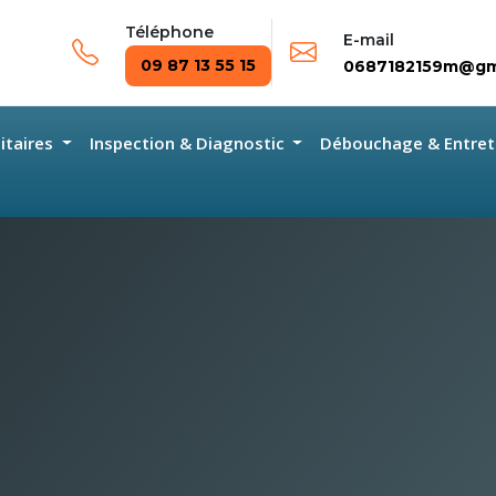
Téléphone
E-mail
09 87 13 55 15
0687182159m@gm
nitaires
Inspection & Diagnostic
Débouchage & Entret