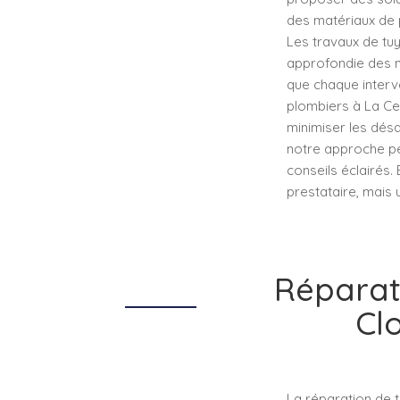
des matériaux de p
Les travaux de tu
approfondie des no
que chaque interv
plombiers à La Cel
minimiser les dés
notre approche pe
conseils éclairés.
prestataire, mais 
Réparati
Cl
La réparation de t