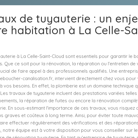
aux de tuyauterie : un enje
e habitation à La Celle-S
auterie à La Celle-Saint-Cloud sont essentiels pour garantir le 
ns. Que ce soit pour la rénovation, la réparation ou l'entretien d
crucial de faire appel à des professionnels qualifiés. Une entrepri
boucher-canalisation.fr, intervient directement chez vous pour 
 vos besoins. En effet, la plomberie est un domaine technique q
Les travaux de tuyauterie incluent des prestations variées telles q
ements, la réparation de fuites ou encore la rénovation complè
ie. En sous-estimant l'importance de ces travaux, vous risquez d
 graves et coûteux à long terme. Ainsi, pour éviter toute mauvais
re effectuer régulièrement des vérifications et des réparation
s, notre équipe est à votre disposition pour vous conseiller sur l
re de rénovation tuyauterie. En tant qu'entreprise de tuyauterie