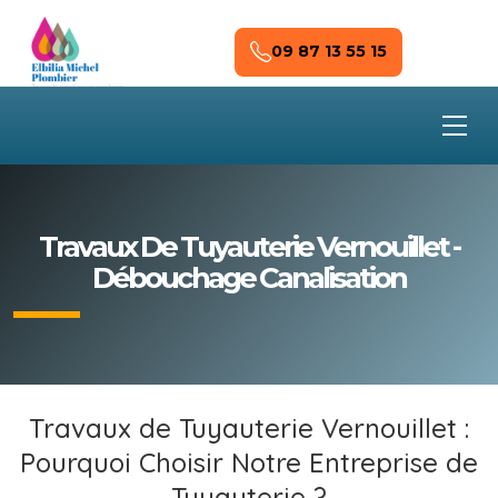
Skip to main content
09 87 13 55 15
Travaux De Tuyauterie Vernouillet -
Débouchage Canalisation
Travaux de Tuyauterie Vernouillet :
Pourquoi Choisir Notre Entreprise de
Tuyauterie ?